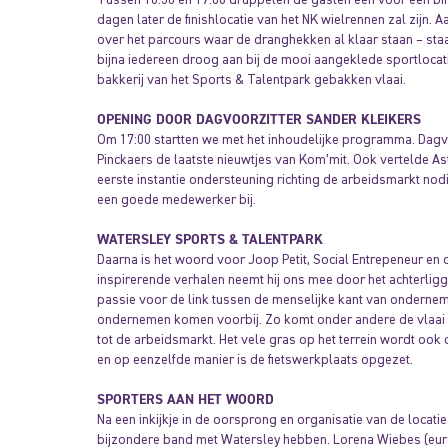
dagen later de finishlocatie van het NK wielrennen zal zijn.
over het parcours waar de dranghekken al klaar staan – st
bijna iedereen droog aan bij de mooi aangeklede sportlocatie
bakkerij van het Sports & Talentpark gebakken vlaai.
OPENING DOOR DAGVOORZITTER SANDER KLEIKERS
Om 17:00 startten we met het inhoudelijke programma. Dagvo
Pinckaers de laatste nieuwtjes van Kom’mit. Ook vertelde A
eerste instantie ondersteuning richting de arbeidsmarkt nod
een goede medewerker bij.
WATERSLEY SPORTS & TALENTPARK
Daarna is het woord voor Joop Petit, Social Entrepeneur en 
inspirerende verhalen neemt hij ons mee door het achterlig
passie voor de link tussen de menselijke kant van onderneme
ondernemen komen voorbij. Zo komt onder andere de vlaai 
tot de arbeidsmarkt. Het vele gras op het terrein wordt o
en op eenzelfde manier is de fietswerkplaats opgezet.
SPORTERS AAN HET WOORD
Na een inkijkje in de oorsprong en organisatie van de locatie
bijzondere band met Watersley hebben. Lorena Wiebes (eu