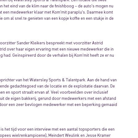
 Aan het eind van de klim naar de finishboog – de auto’s mogen nu
aat een medewerker klaar met Kom’mit paraplu’s. Daarmee komt
 om al snel te genieten van een kopje koffie en een stukje in de
orzitter Sander Kleikers bespreekt met voorzitter Astrid
strid over haar eigen ervaring met een nieuwe medewerker die in
ig had. Geïnspireerd door de verhalen bij Kom’mit heeft ze er nu
oprichter van het Watersley Sports & Talentpark. Aan de hand van
gende gedachtegoed van de locatie en de exploitatie daarvan. De
n en sport straalt ervan af. Veel voorbeelden over inclusief
uit de eigen bakkerij, gerund door medewerkers met een afstand
ok door een zeer bevlogen medewerker met een beperking gemaaid
 is het tijd voor een interview met een aantal topsporters die een
ropees wielrenkampioene), Meindert Weulink en Jesse Kramer