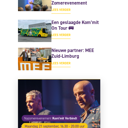
Zomerevenement
LEES VERDER
Een geslaagde Kom’mit
On Tour 🚌
LEES VERDER
Nieuwe partner: MEE
Zuid-Limburg
LEES VERDER